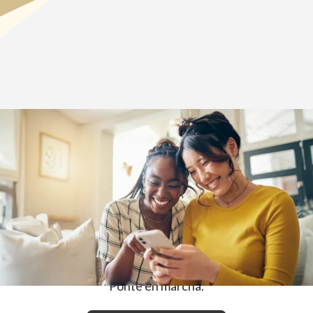
Inicio
>
Cómo inscribirse
Tres formas de inscribirse: Usted
elige
EN LÍNEA
Ponte en marcha.