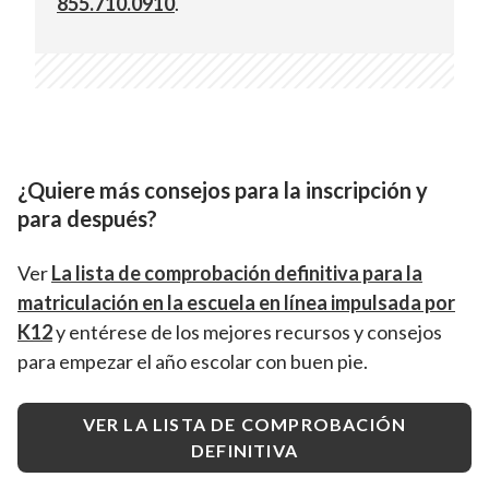
855.710.0910
.
plataforma Online School.
¿Quiere más consejos para la inscripción y
para después?
Ver
La lista de comprobación definitiva para la
matriculación en la escuela en línea impulsada por
K12
y entérese de los mejores recursos y consejos
para empezar el año escolar con buen pie.
VER LA LISTA DE COMPROBACIÓN
DEFINITIVA