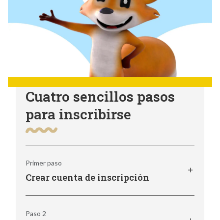
Cuatro sencillos pasos
para inscribirse
Primer paso
Crear cuenta de inscripción
El portal de inscripción de K12 proporciona
Paso 2
acceso a su solicitud en línea a HVASC, junto