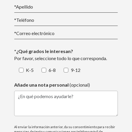
*
Apellido
*Teléfono
*
Correo electrónico
*¿Qué grados le interesan?
Por favor, seleccione todo lo que corresponda.
K-5
6-8
9-12
Añade una nota personal
(opcional)
¿En qué podemos ayudarle?
Al enviar la información anterior, da su consentimiento para recibir
mensajes de texto y comunicaciones por teléfono móvil de