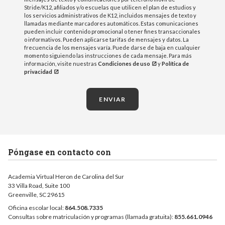
Stride/K12, afiliados y/o escuelas que utilicen el plan de estudios y
los servicios administrativos de K12, incluidos mensajes de texto y
llamadas mediante marcadores automáticos. Estas comunicaciones
pueden incluir contenido promocional o tener fines transaccionales
o informativos. Pueden aplicarse tarifas de mensajes y datos. La
frecuencia de los mensajes varía. Puede darse de baja en cualquier
momento siguiendo las instrucciones de cada mensaje. Para más
información, visite nuestras
Condiciones de uso
y
Política de
privacidad
ENVIAR
Póngase en contacto con
Academia Virtual Heron de Carolina del Sur
33 Villa Road, Suite 100
Greenville, SC 29615
Oficina escolar local:
864.508.7335
Consultas sobre matriculación y programas (llamada gratuita):
855.661.0946