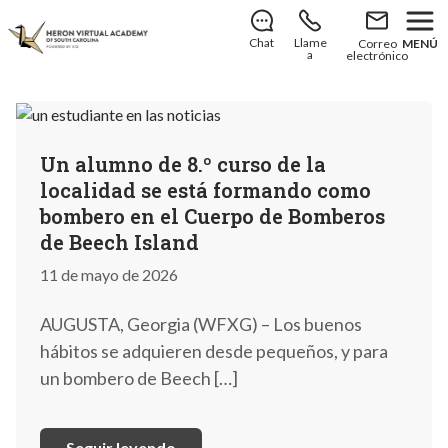
¡Todavía hay plazas disponibles para unirte a
nosotros en el curso escolar 2026-2027!
Descubre
Chat
Llame
Correo
MENÚ
cómo matricularte
.
a
electrónico
Un alumno de 8.º curso de la
localidad se está formando como
bombero en el Cuerpo de Bomberos
de Beech Island
11 de mayo de 2026
AUGUSTA, Georgia (WFXG) – Los buenos
hábitos se adquieren desde pequeños, y para
un bombero de Beech […]
Seguir leyendo